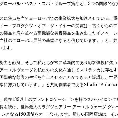
グローバル・ベスト・スパ・グループ賞など、3つの国際的な
スに焦点を当てヨーロッパでの事業拡大を加速させている、重
ィー・プロダクツ・オブ・ザ・イヤーの受賞は、古くからのア
の製品と肩を並べる高機能な美容製品を生み出したイノベーシ
当社のグローバル展開の基盤になると信じています。」と、共同
ています。
努力と献身、そして私たちが常に革新的であり顧客体験に焦点
アーユルヴェーダと私たちの文化を通じてスリランカに存在す
国際的な顧客の生活を向上させることができると認識し、世界
努力しています。」と共同創業者であるShalin Balasu
、現在133以上のブランドロケーションを持つスパセイロングル
長を続け、世界最大のラグジュアリー アーユルヴェーダ グル
トーンとなる150店舗をオープンします。新しい国際店舗は、イ