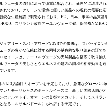
ルヴェーダの原則に沿って慎重に配合され、倫理的に調達され
されており、クリーンで環境に優しい製品への現代の需要に応
鋭な生産施設で製造されており、EU、日本、米国の品質基準を遵
O 14000、スリランカ政府アーユルヴェーダ省、保健省NMR
ジュアリー・スパ・アワード2023での優勝は、スパセイロン
ェーダの豊かな伝統に対する同社の献身的な取り組みの証であ
パセイロンは、アーユルヴェーダの天然製品を幅広く取り揃え
ルヴェーダの美しさとウエルネスの処方の調和の相乗効果を通
ています。
節目の150店舗目のオープンを予定しており、急速なグローバル
マレとモーリシャスのポートルイーズに、新しい国際店舗がオ
ンのアルマトイ、オマーンの首都マスカット、そしてスリラン
となるエルサルバドールにも出店する予定です。