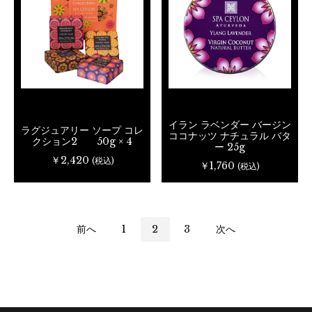
イラン ラベンダー バージン
ラグジュアリー ソープ コレ
ココナッツ ナチュラル バタ
クション2 50g × 4
ー 25g
￥2,420
(税込)
￥1,760
(税込)
前へ
1
2
3
次へ