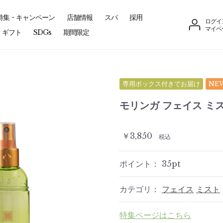
特集・キャンペーン
店舗情報
スパ
採用
ログイ
マイペ
ギフト
SDGs
期間限定
専用ボックス付きでお届け
NE
モリンガ フェイス ミス
￥3,850
税込
ポイント：
35
pt
カテゴリ：
フェイス
ミスト
特集ページはこちら