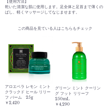
【使用方法】
乾いた清潔な肌に使用します。足全体と足首まで薄くの
ばし、軽くマッサージしてなじませます。
この商品を見ている人はこちらもチェック
アロエベラ レモン ミント
グリーン ミント クーリン
グ
クラックド ヒール リリー
グ フット リリーフ
グ
フ バーム 25g
250mL
2
￥2,420
￥4,290
￥4