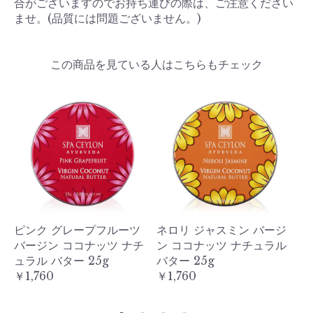
合がございますのでお持ち運びの際は、ご注意ください
ませ。(品質には問題ございません。)
この商品を見ている人はこちらもチェック
チ
ピンク グレープフルーツ
ネロリ ジャスミン バージ
イ
バージン ココナッツ ナチ
ン ココナッツ ナチュラル
ン
ュラル バター 25g
バター 25g
バ
￥1,760
￥1,760
￥1